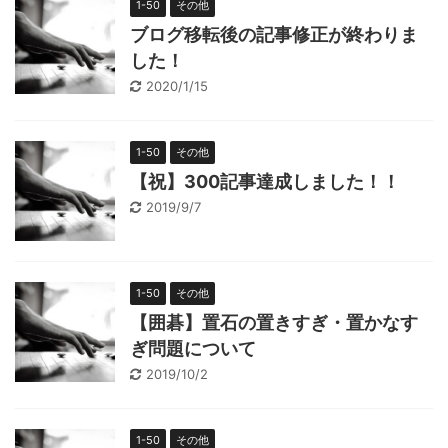
1-50
その他
ブログ移転後の記事修正が終わりま
した！
2020/1/15
1-50
その他
【祝】300記事達成しました！！
2019/9/7
1-50
その他
【囲碁】置石の置きすぎ・置かなす
ぎ問題について
2019/10/2
1-50
その他