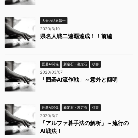
大会の結果報告
2020/3/10
県名人戦二連覇達成！！前編
囲碁AI関係
新定石・裏定石
棋書
2020/03/07
「囲碁AI流作戦」～意外と簡明
囲碁AI関係
新定石・裏定石
棋書
2020/3/7
「アルファ碁手法の解析」～流行の
AI戦法！