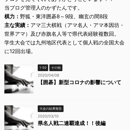
当ブログ管理人のかずたんです。
棋力：
野狐・東洋囲碁8～9段、幽玄の間8段
主な実績：
アマ三大棋戦（アマ名人・アマ本因坊・
世界アマ）及び赤旗名人等で県代表経験複数回。
学生大会では九州地区代表として個人戦の全国大会
に12回出場。
1-50
その他
2020/04/08
【囲碁】新型コロナの影響について
大会の結果報告
2020/03/10
県名人戦二連覇達成！！後編