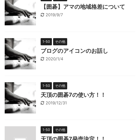
【囲碁】アマの地域格差について
2019/9/7
1-50
その他
ブログのアイコンのお話し
2020/1/4
1-50
その他
天頂の囲碁7の使い方！！
2019/12/31
1-50
その他
天頂の囲碁7発売決定！！