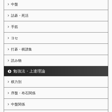
中盤
詰碁・死活
手筋
ヨセ
打碁・棋譜集
読み物
勉強法・上達理論
棋力別
序盤・布石関係
中盤関係