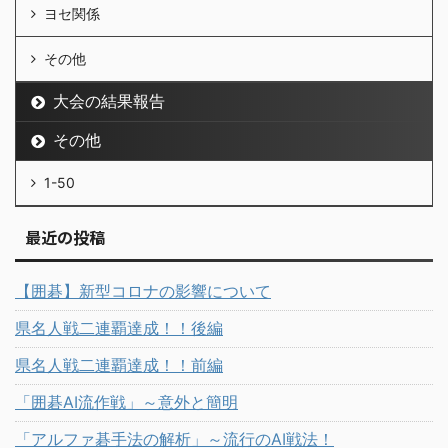
ヨセ関係
その他
大会の結果報告
その他
1-50
最近の投稿
【囲碁】新型コロナの影響について
県名人戦二連覇達成！！後編
県名人戦二連覇達成！！前編
「囲碁AI流作戦」～意外と簡明
「アルファ碁手法の解析」～流行のAI戦法！