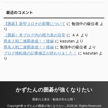
最近のコメント
【囲碁】新型コロナの影響について
に
勉強中の級位者
よ
り
（囲碁）本ブログ内の棋力表の目安
に
ＡＡ
より
県名人戦二連覇達成！！後編
に
kazutan
より
県名人戦二連覇達成！！後編
に
勉強中の級位者
より
ブログ移転後の記事修正が終わりました！
に
kazutan
よ
り
かずたんの囲碁が強くなりたい
囲碁の上達法・勉強法等を公開！
Copyright© かずたんの囲碁が強くなりたい , 2026 All Rights Reserved