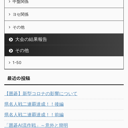
中盤関係
ヨセ関係
その他
大会の結果報告
その他
1-50
最近の投稿
【囲碁】新型コロナの影響について
県名人戦二連覇達成！！後編
県名人戦二連覇達成！！前編
「囲碁AI流作戦」～意外と簡明