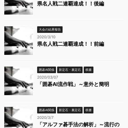
県名人戦二連覇達成！！後編
大会の結果報告
2020/3/10
県名人戦二連覇達成！！前編
囲碁AI関係
新定石・裏定石
棋書
2020/03/07
「囲碁AI流作戦」～意外と簡明
囲碁AI関係
新定石・裏定石
棋書
2020/3/7
「アルファ碁手法の解析」～流行の