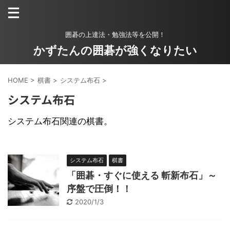
囲碁の上達法・勉強法等を公開！
かずたんの囲碁が強くなりたい
HOME
>
棋書
>
システム布石
>
システム布石
システム布石関連の棋書。
システム布石
棋書
「囲碁・すぐに使える 斬新布石」～
序盤で圧倒！！
2020/1/3