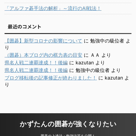
「アルファ碁手法の解析」～流行のAI戦法！
最近のコメント
【囲碁】新型コロナの影響について
に
勉強中の級位者
よ
り
（囲碁）本ブログ内の棋力表の目安
に
ＡＡ
より
県名人戦二連覇達成！！後編
に
kazutan
より
県名人戦二連覇達成！！後編
に
勉強中の級位者
より
ブログ移転後の記事修正が終わりました！
に
kazutan
よ
り
かずたんの囲碁が強くなりたい
囲碁の上達法・勉強法等を公開！