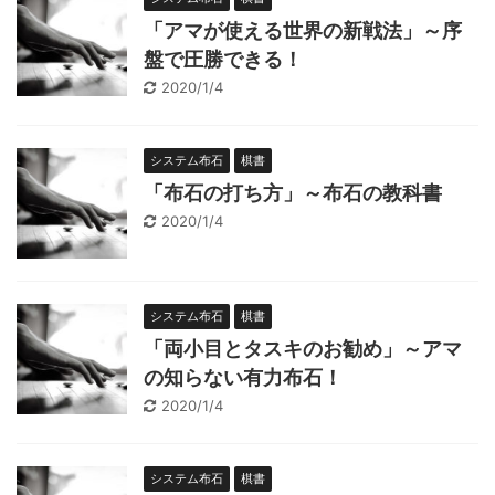
「アマが使える世界の新戦法」～序
盤で圧勝できる！
2020/1/4
システム布石
棋書
「布石の打ち方」～布石の教科書
2020/1/4
システム布石
棋書
「両小目とタスキのお勧め」～アマ
の知らない有力布石！
2020/1/4
システム布石
棋書