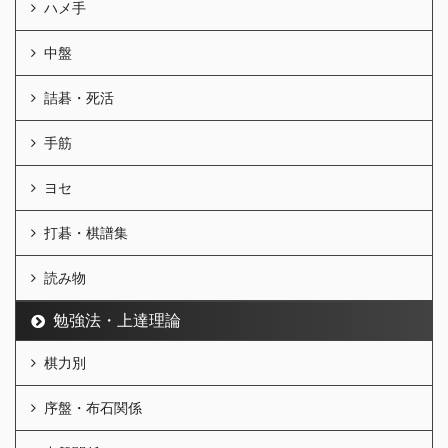
ハメ手
中盤
詰碁・死活
手筋
ヨセ
打碁・棋譜集
読み物
勉強法・上達理論
棋力別
序盤・布石関係