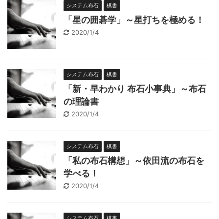
システム布石
棋書
「星の囲碁学」～星打ちを極める！
2020/1/4
システム布石
棋書
「新・早わかり 布石小事典」～布石
の理論書
2020/1/4
システム布石
棋書
「私の布石構想」～依田流の布石を
学べる！
2020/1/4
システム布石
棋書