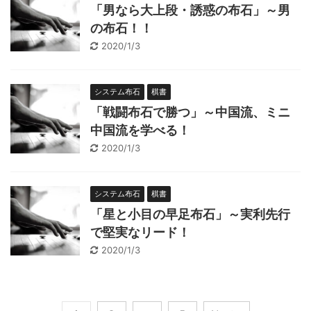
「男なら大上段・誘惑の布石」～男
の布石！！
2020/1/3
システム布石
棋書
「戦闘布石で勝つ」～中国流、ミニ
中国流を学べる！
2020/1/3
システム布石
棋書
「星と小目の早足布石」～実利先行
で堅実なリード！
2020/1/3