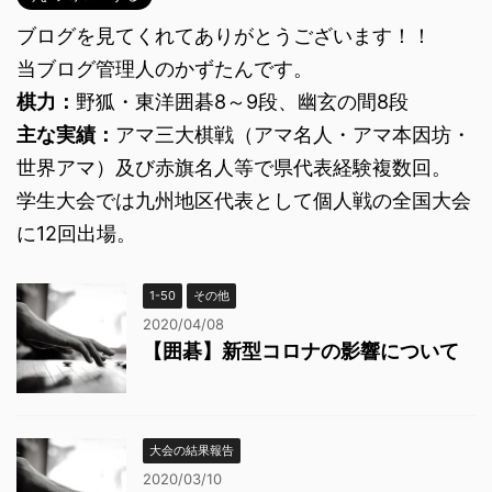
ブログを見てくれてありがとうございます！！
当ブログ管理人のかずたんです。
棋力：
野狐・東洋囲碁8～9段、幽玄の間8段
主な実績：
アマ三大棋戦（アマ名人・アマ本因坊・
世界アマ）及び赤旗名人等で県代表経験複数回。
学生大会では九州地区代表として個人戦の全国大会
に12回出場。
1-50
その他
2020/04/08
【囲碁】新型コロナの影響について
大会の結果報告
2020/03/10