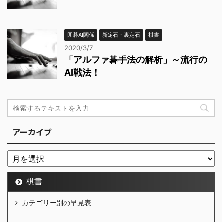
囲碁AI関係
新定石・裏定石
棋書
2020/3/7
「アルファ碁手法の解析」～流行の
AI戦法！
アーカイブ
棋書
カテゴリー別の早見表