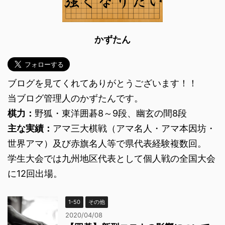
かずたん
ブログを見てくれてありがとうございます！！
当ブログ管理人のかずたんです。
棋力：
野狐・東洋囲碁8～9段、幽玄の間8段
主な実績：
アマ三大棋戦（アマ名人・アマ本因坊・
世界アマ）及び赤旗名人等で県代表経験複数回。
学生大会では九州地区代表として個人戦の全国大会
に12回出場。
1-50
その他
2020/04/08