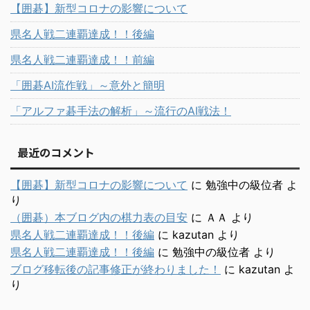
【囲碁】新型コロナの影響について
県名人戦二連覇達成！！後編
県名人戦二連覇達成！！前編
「囲碁AI流作戦」～意外と簡明
「アルファ碁手法の解析」～流行のAI戦法！
最近のコメント
【囲碁】新型コロナの影響について
に
勉強中の級位者
よ
り
（囲碁）本ブログ内の棋力表の目安
に
ＡＡ
より
県名人戦二連覇達成！！後編
に
kazutan
より
県名人戦二連覇達成！！後編
に
勉強中の級位者
より
ブログ移転後の記事修正が終わりました！
に
kazutan
よ
り