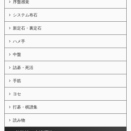
序盤感覚
システム布石
新定石・裏定石
ハメ手
中盤
詰碁・死活
手筋
ヨセ
打碁・棋譜集
読み物