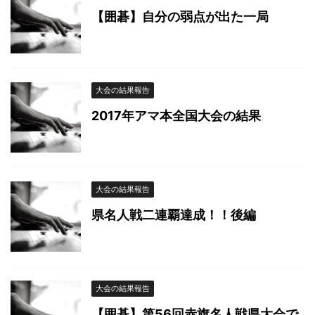
【囲碁】自分の弱点が出た一局
大会の結果報告
2017年アマ本全国大会の結果
大会の結果報告
県名人戦二連覇達成！！後編
大会の結果報告
【囲碁】第56回赤旗名人戦県大会で