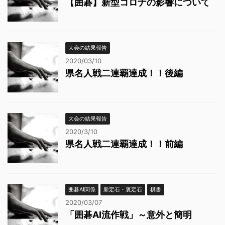
【囲碁】新型コロナの影響について
大会の結果報告
2020/03/10
県名人戦二連覇達成！！後編
大会の結果報告
2020/3/10
県名人戦二連覇達成！！前編
囲碁AI関係
新定石・裏定石
棋書
2020/03/07
「囲碁AI流作戦」～意外と簡明