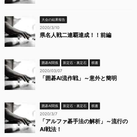
大会の結果報告
2020/3/10
県名人戦二連覇達成！！前編
囲碁AI関係
新定石・裏定石
棋書
2020/03/07
「囲碁AI流作戦」～意外と簡明
囲碁AI関係
新定石・裏定石
棋書
2020/3/7
「アルファ碁手法の解析」～流行の
AI戦法！