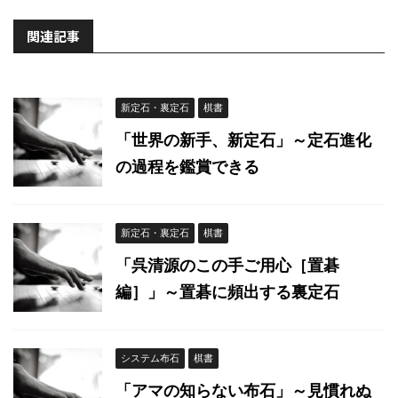
関連記事
新定石・裏定石
棋書
「世界の新手、新定石」～定石進化
の過程を鑑賞できる
新定石・裏定石
棋書
「呉清源のこの手ご用心［置碁
編］」～置碁に頻出する裏定石
システム布石
棋書
「アマの知らない布石」～見慣れぬ