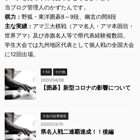
当ブログ管理人のかずたんです。
棋力：
野狐・東洋囲碁8～9段、幽玄の間8段
主な実績：
アマ三大棋戦（アマ名人・アマ本因坊・
世界アマ）及び赤旗名人等で県代表経験複数回。
学生大会では九州地区代表として個人戦の全国大会
に12回出場。
1-50
その他
2020/04/08
【囲碁】新型コロナの影響について
大会の結果報告
2020/03/10
県名人戦二連覇達成！！後編