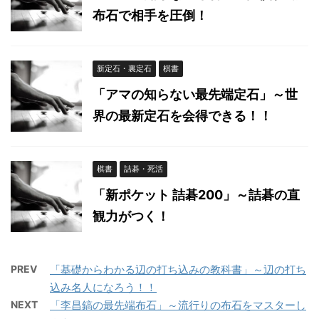
布石で相手を圧倒！
新定石・裏定石
棋書
「アマの知らない最先端定石」～世
界の最新定石を会得できる！！
棋書
詰碁・死活
「新ポケット 詰碁200」～詰碁の直
観力がつく！
PREV
「基礎からわかる辺の打ち込みの教科書」～辺の打ち
込み名人になろう！！
NEXT
「李昌鎬の最先端布石」～流行りの布石をマスターし