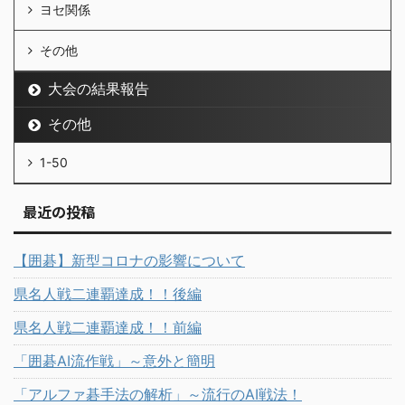
ヨセ関係
その他
大会の結果報告
その他
1-50
最近の投稿
【囲碁】新型コロナの影響について
県名人戦二連覇達成！！後編
県名人戦二連覇達成！！前編
「囲碁AI流作戦」～意外と簡明
「アルファ碁手法の解析」～流行のAI戦法！