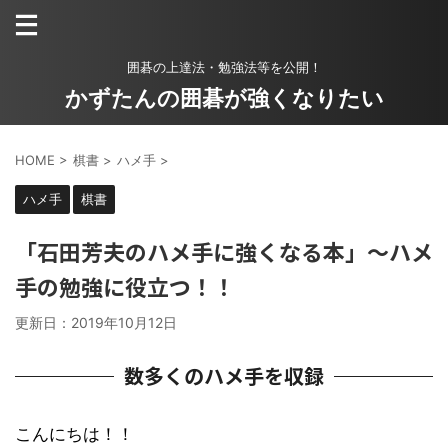
囲碁の上達法・勉強法等を公開！
かずたんの囲碁が強くなりたい
HOME
>
棋書
>
ハメ手
>
ハメ手
棋書
「石田芳夫のハメ手に強くなる本」～ハメ
手の勉強に役立つ！！
更新日：
2019年10月12日
数多くのハメ手を収録
こんにちは！！