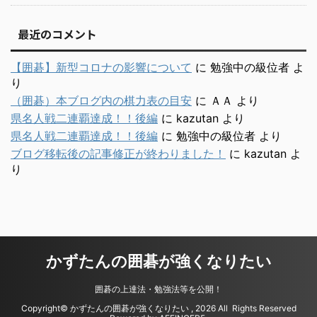
最近のコメント
【囲碁】新型コロナの影響について
に
勉強中の級位者
よ
り
（囲碁）本ブログ内の棋力表の目安
に
ＡＡ
より
県名人戦二連覇達成！！後編
に
kazutan
より
県名人戦二連覇達成！！後編
に
勉強中の級位者
より
ブログ移転後の記事修正が終わりました！
に
kazutan
よ
り
かずたんの囲碁が強くなりたい
囲碁の上達法・勉強法等を公開！
Copyright© かずたんの囲碁が強くなりたい , 2026 All Rights Reserved