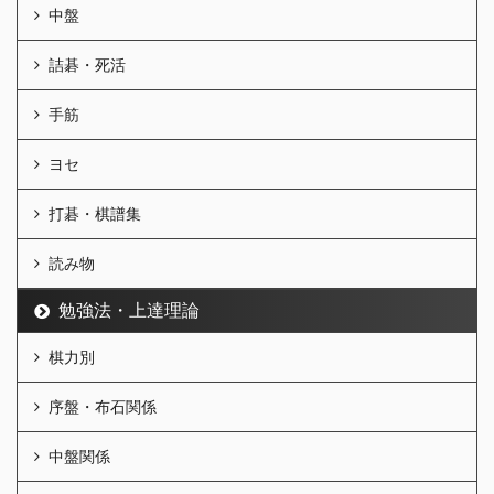
中盤
詰碁・死活
手筋
ヨセ
打碁・棋譜集
読み物
勉強法・上達理論
棋力別
序盤・布石関係
中盤関係