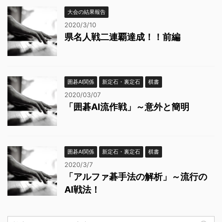
大会の結果報告
2020/3/10
県名人戦二連覇達成！！前編
囲碁AI関係
新定石・裏定石
棋書
2020/03/07
「囲碁AI流作戦」～意外と簡明
囲碁AI関係
新定石・裏定石
棋書
2020/3/7
「アルファ碁手法の解析」～流行の
AI戦法！