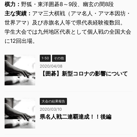
棋力：
野狐・東洋囲碁8～9段、幽玄の間8段
主な実績：
アマ三大棋戦（アマ名人・アマ本因坊・
世界アマ）及び赤旗名人等で県代表経験複数回。
学生大会では九州地区代表として個人戦の全国大会
に12回出場。
1-50
その他
2020/04/08
【囲碁】新型コロナの影響について
大会の結果報告
2020/03/10
県名人戦二連覇達成！！後編