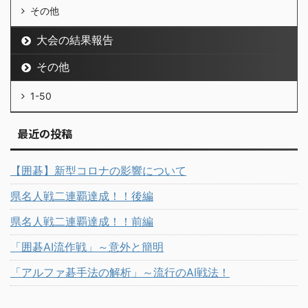
その他
大会の結果報告
その他
1-50
最近の投稿
【囲碁】新型コロナの影響について
県名人戦二連覇達成！！後編
県名人戦二連覇達成！！前編
「囲碁AI流作戦」～意外と簡明
「アルファ碁手法の解析」～流行のAI戦法！