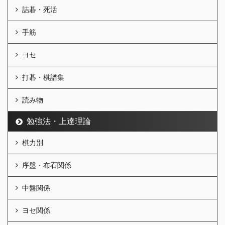
詰碁・死活
手筋
ヨセ
打碁・棋譜集
読み物
勉強法・上達理論
棋力別
序盤・布石関係
中盤関係
ヨセ関係