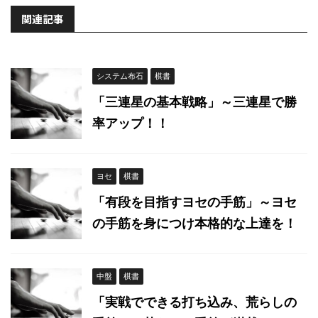
関連記事
システム布石
棋書
「三連星の基本戦略」～三連星で勝
率アップ！！
ヨセ
棋書
「有段を目指すヨセの手筋」～ヨセ
の手筋を身につけ本格的な上達を！
中盤
棋書
「実戦でできる打ち込み、荒らしの