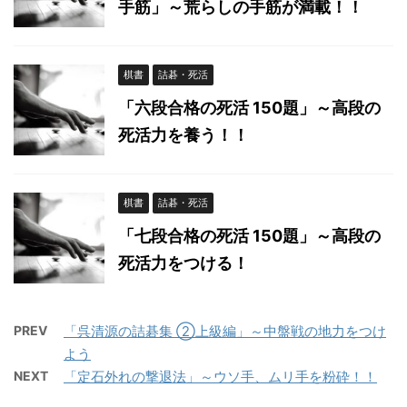
手筋」～荒らしの手筋が満載！！
棋書
詰碁・死活
「六段合格の死活 150題」～高段の
死活力を養う！！
棋書
詰碁・死活
「七段合格の死活 150題」～高段の
死活力をつける！
PREV
「呉清源の詰碁集 ②上級編」～中盤戦の地力をつけ
よう
NEXT
「定石外れの撃退法」～ウソ手、ムリ手を粉砕！！