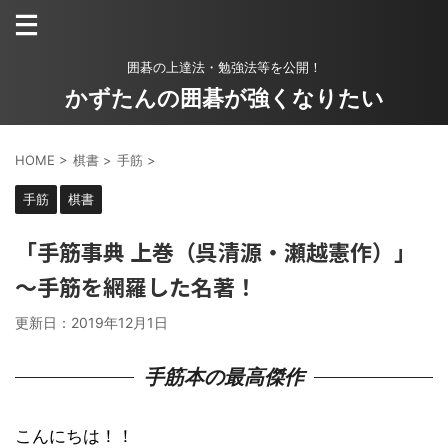
囲碁の上達法・勉強法等を公開！
かずたんの囲碁が強くなりたい
HOME
>
棋書
>
手筋
>
手筋
棋書
「手筋事典 上巻（呉清源・瀬越憲作）」
～手筋を網羅した名著！
更新日：
2019年12月1日
手筋本の最高傑作
こんにちは！！