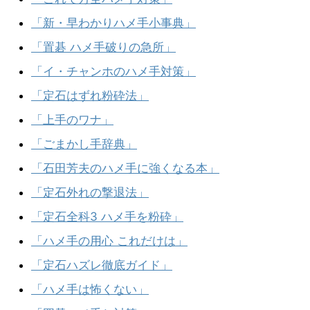
「新・早わかりハメ手小事典」
「置碁 ハメ手破りの急所」
「イ・チャンホのハメ手対策」
「定石はずれ粉砕法」
「上手のワナ」
「ごまかし手辞典」
「石田芳夫のハメ手に強くなる本」
「定石外れの撃退法」
「定石全科3 ハメ手を粉砕」
「ハメ手の用心 これだけは」
「定石ハズレ徹底ガイド」
「ハメ手は怖くない」