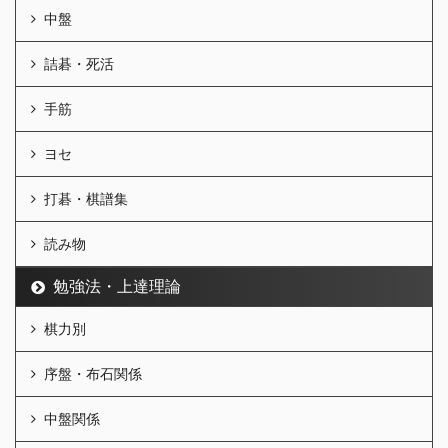
中盤
詰碁・死活
手筋
ヨセ
打碁・棋譜集
読み物
勉強法・上達理論
棋力別
序盤・布石関係
中盤関係