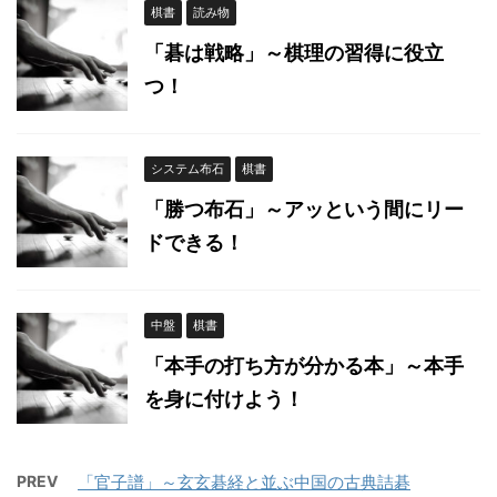
棋書
読み物
「碁は戦略」～棋理の習得に役立
つ！
システム布石
棋書
「勝つ布石」～アッという間にリー
ドできる！
中盤
棋書
「本手の打ち方が分かる本」～本手
を身に付けよう！
PREV
「官子譜」～玄玄碁経と並ぶ中国の古典詰碁