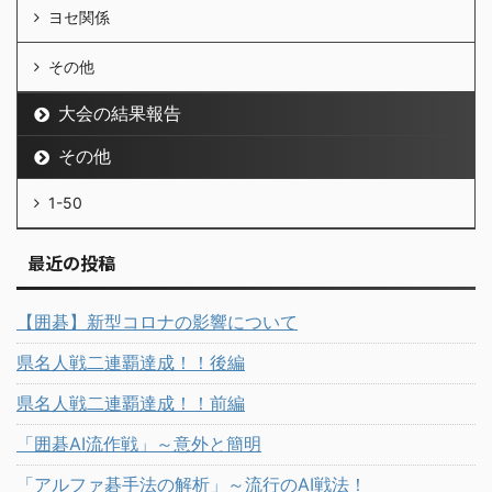
ヨセ関係
その他
大会の結果報告
その他
1-50
最近の投稿
【囲碁】新型コロナの影響について
県名人戦二連覇達成！！後編
県名人戦二連覇達成！！前編
「囲碁AI流作戦」～意外と簡明
「アルファ碁手法の解析」～流行のAI戦法！