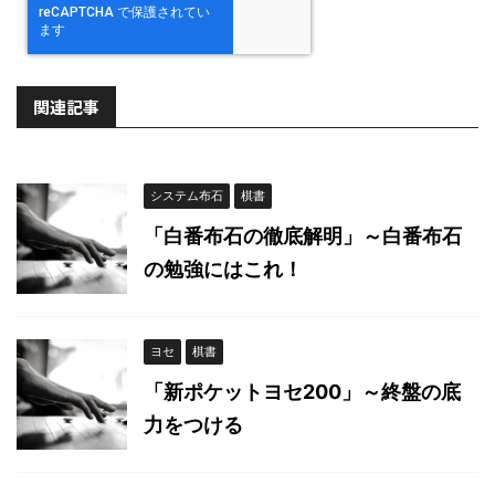
関連記事
システム布石
棋書
「白番布石の徹底解明」～白番布石
の勉強にはこれ！
ヨセ
棋書
「新ポケットヨセ200」～終盤の底
力をつける