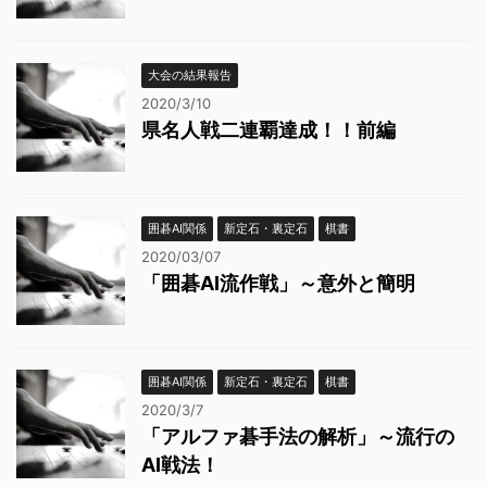
大会の結果報告
2020/3/10
県名人戦二連覇達成！！前編
囲碁AI関係
新定石・裏定石
棋書
2020/03/07
「囲碁AI流作戦」～意外と簡明
囲碁AI関係
新定石・裏定石
棋書
2020/3/7
「アルファ碁手法の解析」～流行の
AI戦法！