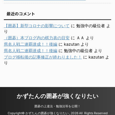
最近のコメント
【囲碁】新型コロナの影響について
に
勉強中の級位者
よ
り
（囲碁）本ブログ内の棋力表の目安
に
ＡＡ
より
県名人戦二連覇達成！！後編
に
kazutan
より
県名人戦二連覇達成！！後編
に
勉強中の級位者
より
ブログ移転後の記事修正が終わりました！
に
kazutan
よ
り
かずたんの囲碁が強くなりたい
囲碁の上達法・勉強法等を公開！
Copyright© かずたんの囲碁が強くなりたい , 2026 All Rights Reserved