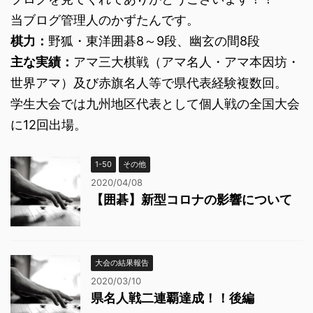
当ブログ管理人のかずたんです。
棋力：
野狐・東洋囲碁8～9段、幽玄の間8段
主な実績：
アマ三大棋戦（アマ名人・アマ本因坊・
世界アマ）及び赤旗名人等で県代表経験複数回。
学生大会では九州地区代表として個人戦の全国大会
に12回出場。
1-50
その他
2020/04/08
【囲碁】新型コロナの影響について
大会の結果報告
2020/03/10
県名人戦二連覇達成！！後編